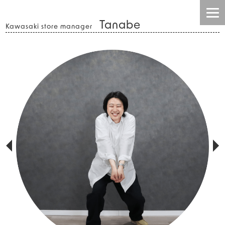
Tanabe
Kawasaki store manager
HOME
INFO
TOPIC
BLOG
CONTENTS
STAFF
COMPANY