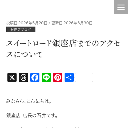
投稿日:2026年5月20日 / 更新日:2026年6月30日
HOME
銀座店ブログ
スイートロード銀座店までのアクセ
INFO
スについて
TOPIC
BLOG
X
Threads
Facebook
Line
Pinterest
共
有
CONTENTS
みなさん、こんにちは。
STAFF
銀座店 店長の石井です。
COMPANY