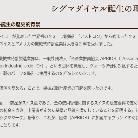
シグマダイヤル誕生の
ル誕生の歴史的背景
にセイコーが発表した世界初のクォーツ腕時計「アストロン」から始まったクォ
スイスとアメリカの機械式時計産業は大きな打撃を受けました。
械式時計製造業界は、一般社団法人「金産業振興協会 APRIOR（l’Associat
motion Industrielle de l’Or）」という団体を発足し、クォーツ時計に対抗する
）製のパーツを時計に使用するのを推進していきます。
価値を高める」ことで、機械式時計産業の再起を図ったのです。
初頭、「商品がスイス産であり、金の使用管理に関するスイスの法定要件で定
の純金を含み、申請者が定めた基準と品質を満たしていることを証明する」
シグママーク」を作り、これが、団体（APRIOR）に加盟するブランドの時
になります。