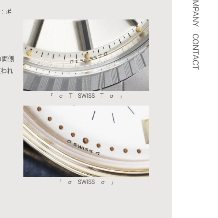
COMPANY
：ギ
CONTACT
の両側
使われ
「 σ T SWISS T σ 」
「 σ SWISS σ 」