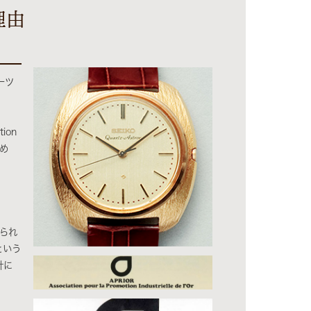
理由
ーツ
ion
ため
められ
という
計に