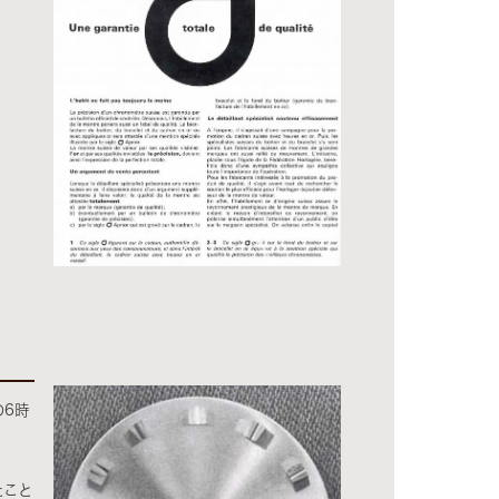
の6時
たこと