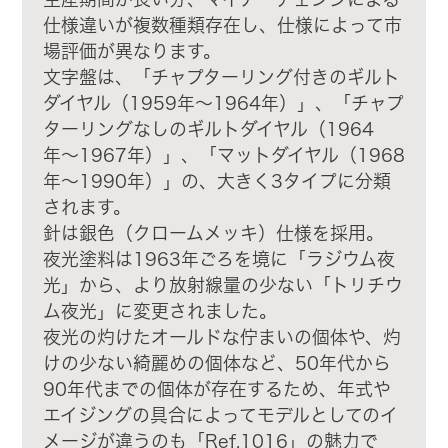
仕様違いが複数種類存在し、仕様によって市
場評価が異なります。
文字盤は、「チャプターリング付きのギルト
ダイヤル（1959年〜1964年）」、「チャプ
ターリングなしのギルトダイヤル（1964
年〜1967年）」、「マットダイヤル（1968
年〜1990年）」の、大きく3タイプに分類
されます。
針は銀色（クロームメッキ）仕様を採用。
夜光塗料は1963年ごろを境に「ラジウム夜
光」から、より放射線量の少ない「トリチウ
ム夜光」に変更されました。
夜光の灼けたオールドな佇まいの個体や、灼
けの少ない綺麗めの個体など、50年代から
90年代までの個体が存在するため、年式や
エイジングの具合によってモデルとしてのイ
メージが違うのも「Ref.1016」の魅力で