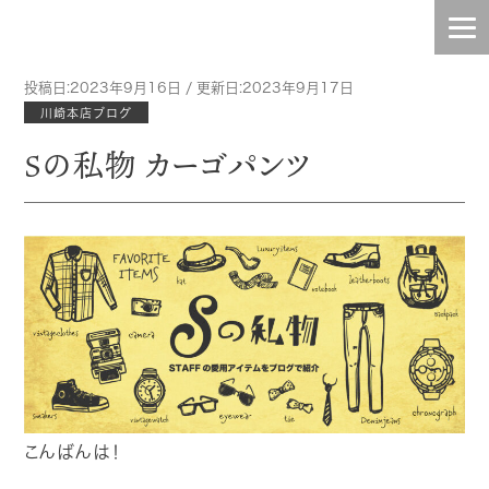
投稿日:2023年9月16日 / 更新日:2023年9月17日
HOME
川崎本店ブログ
Sの私物 カーゴパンツ
INFO
TOPIC
BLOG
CONTENTS
STAFF
こんばんは！
COMPANY