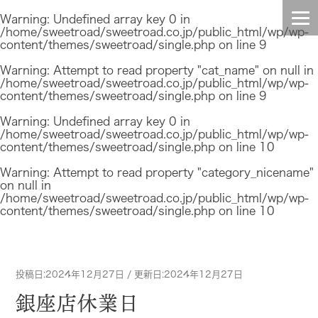
Warning
: Undefined array key 0 in
/home/sweetroad/sweetroad.co.jp/public_html/wp/wp-
content/themes/sweetroad/single.php
on line
9
HOME
Warning
: Attempt to read property "cat_name" on null in
/home/sweetroad/sweetroad.co.jp/public_html/wp/wp-
content/themes/sweetroad/single.php
on line
9
INFO
Warning
: Undefined array key 0 in
/home/sweetroad/sweetroad.co.jp/public_html/wp/wp-
TOPIC
content/themes/sweetroad/single.php
on line
10
Warning
: Attempt to read property "category_nicename"
BLOG
on null in
/home/sweetroad/sweetroad.co.jp/public_html/wp/wp-
content/themes/sweetroad/single.php
on line
10
CONTENTS
STAFF
投稿日:2024年12月27日 / 更新日:2024年12月27日
銀座店休業日
COMPANY