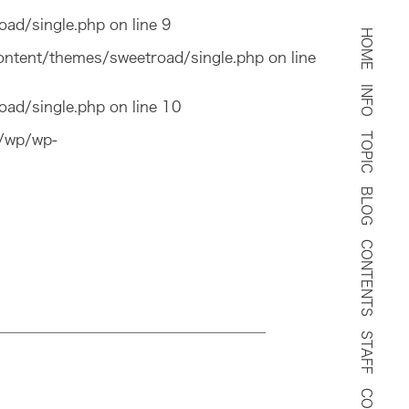
oad/single.php
on line
9
HOME
ontent/themes/sweetroad/single.php
on line
INFO
oad/single.php
on line
10
TOPIC
l/wp/wp-
BLOG
CONTENTS
STAFF