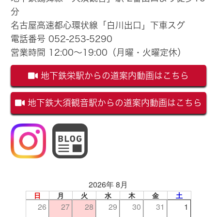
分
名古屋高速都心環状線「白川出口」下車スグ
電話番号 052-253-5290
営業時間 12:00～19:00（月曜・火曜定休）
地下鉄栄駅からの道案内動画はこちら
地下鉄大須観音駅からの道案内動画はこちら
2026年 8月
日
月
火
水
木
金
土
26
27
28
29
30
31
1