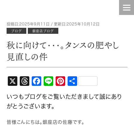
投稿日:2025年9月11日 / 更新日:2025年10月12日
HOME
ブログ
銀座店ブログ
秋に向けて・・・。タンスの肥やし
INFO
見直しの件
TOPIC
BLOG
X
Threads
Facebook
Line
Pinterest
共
有
CONTENTS
いつもブログをご覧いただきまして誠にあり
がとうございます。
STAFF
皆様こんにちは。銀座店の佐藤です。
COMPANY